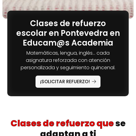
Clases de refuerzo
escolar en Pontevedra en
Educam@s Academia
Matemáticas, lengua, inglés… cada
asignatura reforzada con atención
personalizada y seguimiento quincenal.
¡SOLICITAR REFUERZO!
Clases de refuerzo que
se
adaptan a ti