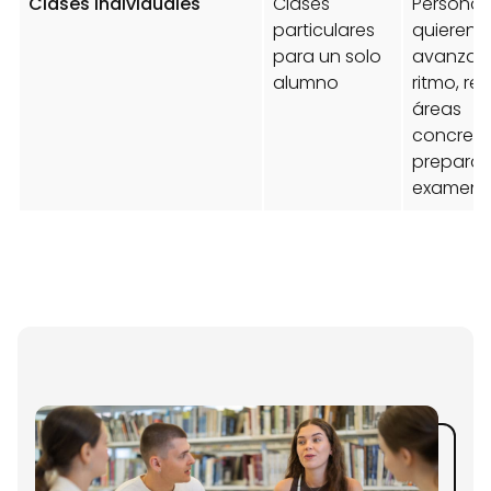
Clases individuales
Clases
Personas
particulares
quieren
para un solo
avanzar 
alumno
ritmo, ref
áreas
concreta
preparar
examen