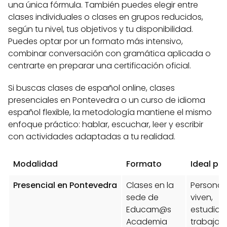
una única fórmula. También puedes elegir entre
clases individuales o clases en grupos reducidos,
según tu nivel, tus objetivos y tu disponibilidad.
Puedes optar por un formato más intensivo,
combinar conversación con gramática aplicada o
centrarte en preparar una certificación oficial.
Si buscas clases de español online, clases
presenciales en Pontevedra o un curso de idioma
español flexible, la metodología mantiene el mismo
enfoque práctico: hablar, escuchar, leer y escribir
con actividades adaptadas a tu realidad.
Modalidad
Formato
Ideal pa
Presencial en Pontevedra
Clases en la
Personas
sede de
viven,
Educam@s
estudian,
Academia
trabajan