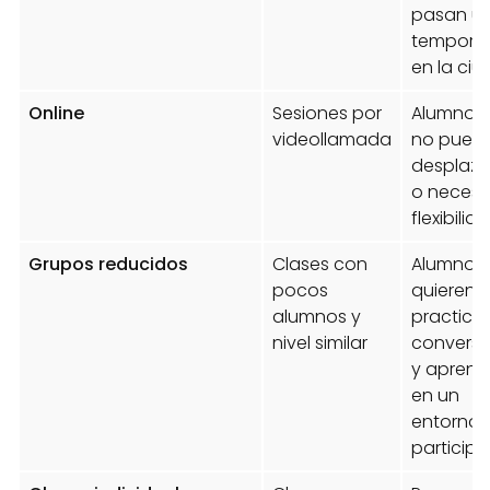
pasan u
tempora
en la ci
Online
Sesiones por
Alumnos
videollamada
no pued
desplaza
o necesi
flexibilid
Grupos reducidos
Clases con
Alumnos
pocos
quieren
alumnos y
practicar
nivel similar
conversa
y aprend
en un
entorno
participa