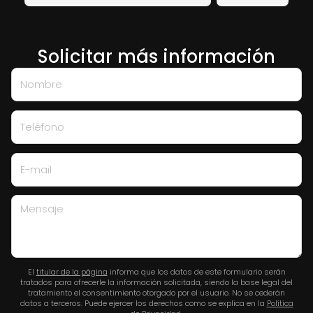
Solicitar más información
Nombre
Teléfono
E-mail
Mensaje
El
titular de la página
informa que los datos de este formulario serán
tratados para ofrecerle la información solicitada, siendo la base legal del
tratamiento el consentimiento otorgado por el usuario. No se cederán
datos a terceros. Puede ejercer los derechos como se explica en la
Política